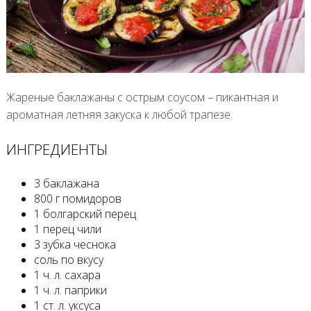
Жареные баклажаны с острым соусом – пикантная и
ароматная летняя закуска к любой трапезе.
ИНГРЕДИЕНТЫ
3 баклажана
800 г помидоров
1 болгарский перец
1 перец чили
3 зубка чеснока
соль по вкусу
1 ч. л. сахара
1 ч. л. паприки
1 ст. л. уксуса