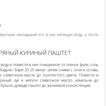
и
кусным, закладывай его в уже кипящую воду, а после
.
ПРЯНЫЙ КУРИНЫЙ ПАШТЕТ
воду и помести в нее очищенное от пленок филе, соль
бадьян. Вари 20-25 минут, затем сними с огня и оставь
а сливочном масле до золотистого цвета. Помести в
ареный лук и мягкое сливочное масло, измельчи до
 бульон, доведи паштет до желаемой консистенции.