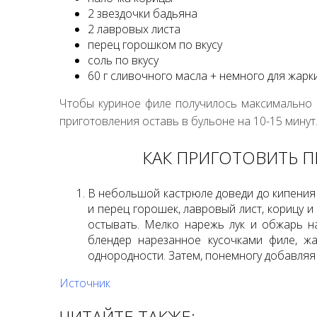
2 звездочки бадьяна
2 лавровых листа
перец горошком по вкусу
соль по вкусу
60 г сливочного масла + немного для жарк
Чтобы куриное филе получилось максимально в
приготовления оставь в бульоне на 10-15 минут
КАК ПРИГОТОВИТЬ 
В небольшой кастрюле доведи до кипения 
и перец горошек, лавровый лист, корицу и 
остывать. Мелко нарежь лук и обжарь н
блендер нарезанное кусочками филе, ж
однородности. Затем, понемногу добавляя
Источник
ЧИТАЙТЕ ТАКЖЕ: