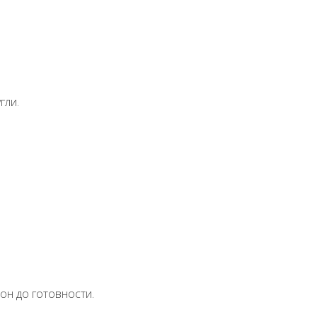
гли.
н до готовности.