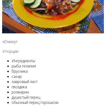
40
минут
4
порции
Ингредиенты:
рыба телапия
брусника
сахар
лавровый лист
гвоздика
розмарин
душистый перец
обычный перец горошком