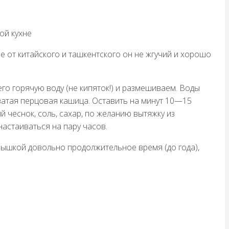
ие от китайского и ташкентского он не жгучий и хорошо
его горячую воду (не кипяток!) и размешиваем. Воды
ватая перцовая кашица. Оставить на минут 10—15
 чеснок, соль, сахар, по желанию вытяжку из
астаиваться на пару часов.
крышкой довольно продолжительное время (до года),