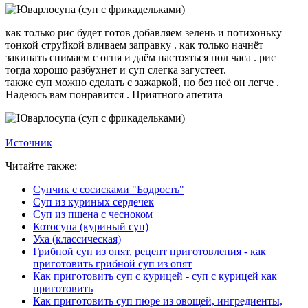
как только рис будет готов добавляем зелень и потихоньку
тонкой струйкой вливаем заправку . как только начнёт
закипать снимаем с огня и даём настояться пол часа . рис
тогда хорошо разбухнет и суп слегка загустеет.
также суп можно сделать с зажаркой, но без неё он легче .
Надеюсь вам понравится . Приятного апетита
Источник
Читайте также:
Супчик с сосисками "Бодрость"
Суп из куриных сердечек
Суп из пшена с чесноком
Котосупа (куриный суп)
Уха (классическая)
Грибной суп из опят, рецепт приготовления - как
приготовить грибной суп из опят
Как приготовить суп с курицей - суп с курицей как
приготовить
Как приготовить суп пюре из овощей, ингредиенты,