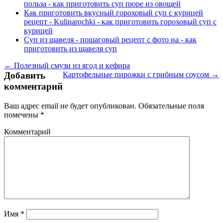
польза - как приготовить суп пюре из овощей
Как приготовить вкусный гороховый суп с курицей
рецепт - Kulinarochki - как приготовить гороховый суп с
курицей
Суп из щавеля - пошаговый рецепт с фото на - как
приготовить из щавеля суп
← Полезный смузи из ягод и кефира
Добавить
Картофельные пирожки с грибным соусом →
комментарий
Ваш адрес email не будет опубликован.
Обязательные поля
помечены
*
Комментарий
Имя
*