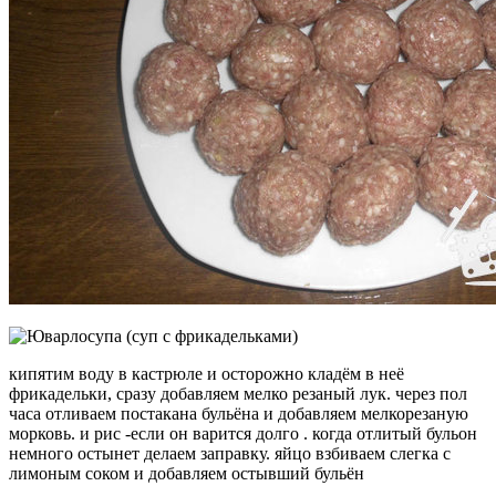
кипятим воду в кастрюле и осторожно кладём в неё
фрикадельки, сразу добавляем мелко резаный лук. через пол
часа отливаем постакана бульёна и добавляем мелкорезаную
морковь. и рис -если он варится долго . когда отлитый бульoн
немного остынет делаем заправку. яйцо взбиваем слегка с
лимоным соком и добавляем остывший бульён