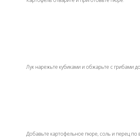
Картофель отварите и приготовьте пюре.
Лук нарежьте кубиками и обжарьте с грибами до
Добавьте картофельное пюре, соль и перец по в