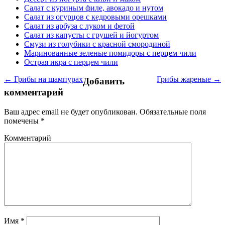
Салат с куриным филе, авокадо и нутом
Салат из огурцов с кедровыми орешками
Салат из арбуза с луком и фетой
Салат из капусты с грушей и йогуртом
Смузи из голубики с красной смородиной
Маринованные зеленые помидоры с перцем чили
Острая икра с перцем чили
← Грибы на шампурах
Грибы жареные →
Добавить
комментарий
Ваш адрес email не будет опубликован.
Обязательные поля
помечены
*
Комментарий
Имя
*