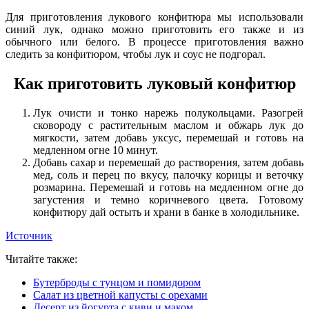
Для приготовления лукового конфитюра мы использовали
синий лук, однако можно приготовить его также и из
обычного или белого. В процессе приготовления важно
следить за конфитюром, чтобы лук и соус не подгорал.
Как приготовить луковый конфитюр
Лук очисти и тонко нарежь полукольцами. Разогрей
сковороду с растительным маслом и обжарь лук до
мягкости, затем добавь уксус, перемешай и готовь на
медленном огне 10 минут.
Добавь сахар и перемешай до растворения, затем добавь
мед, соль и перец по вкусу, палочку корицы и веточку
розмарина. Перемешай и готовь на медленном огне до
загустения и темно коричневого цвета. Готовому
конфитюру дай остыть и храни в банке в холодильнике.
Источник
Читайте также:
Бутерброды с тунцом и помидором
Салат из цветной капусты с орехами
Десерт из йогурта с киви и маком