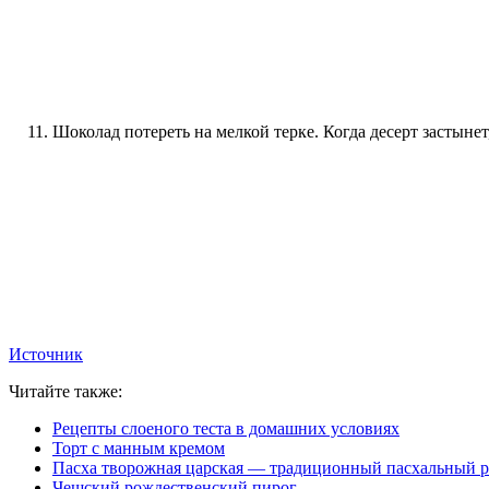
Шоколад потереть на мелкой терке. Когда десерт застыне
Источник
Читайте также:
Рецепты слоеного теста в домашних условиях
Торт с манным кремом
Пасха творожная царская — традиционный пасхальный р
Чешский рождественский пирог