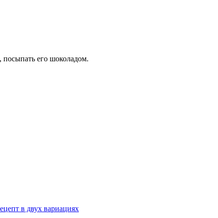
т, посыпать его шоколадом.
ецепт в двух вариациях