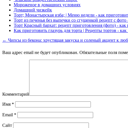
Мороженое в домашних условиях
Домашний чизкейк
Торт; Монастырская изба; | Меню недели - как приготови
Торт из печенья без выпечки со сгущенкой рецепт с фото 
Торт Красный бархат: рецепт приготовления (фото) - как
Как приготовить глазурь для торта | Рецепты тортов - как
← Чипсы из бекона: хрустящая закуска и соленый акцент к л
Ваш адрес email не будет опубликован.
Обязательные поля пом
Комментарий
Имя
*
Email
*
Сайт