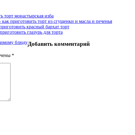
ть торт монастырская изба
- как приготовить торт из сгущенки и масла и печенья
 приготовить красный бархат торт
 приготовить глазурь для торта
юбимому блюду
Добавить комментарий
ечены
*