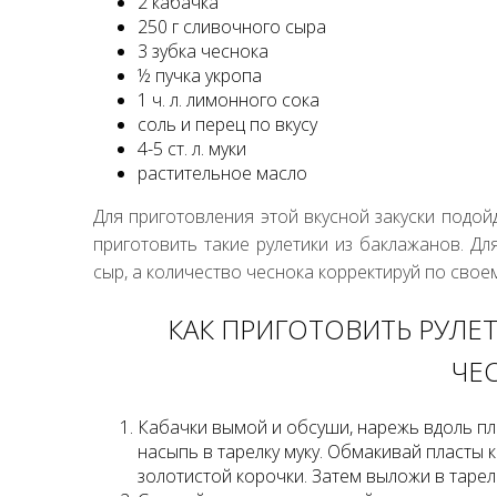
2 кабачка
250 г сливочного сыра
3 зубка чеснока
½ пучка укропа
1 ч. л. лимонного сока
соль и перец по вкусу
4-5 ст. л. муки
растительное масло
Для приготовления этой вкусной закуски подойд
приготовить такие рулетики из баклажанов. 
сыр, а количество чеснока корректируй по своем
КАК ПРИГОТОВИТЬ РУЛЕТ
ЧЕ
Кабачки вымой и обсуши, нарежь вдоль пл
насыпь в тарелку муку. Обмакивай пласты 
золотистой корочки. Затем выложи в тарелк