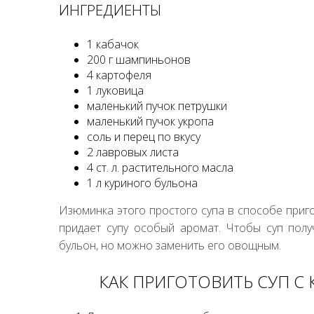
ИНГРЕДИЕНТЫ
1 кабачок
200 г шампиньонов
4 картофеля
1 луковица
маленький пучок петрушки
маленький пучок укропа
соль и перец по вкусу
2 лавровых листа
4 ст. л. растительного масла
1 л куриного бульона
Изюминка этого простого супа в способе приг
придает супу особый аромат. Чтобы суп пол
бульон, но можно заменить его овощным.
КАК ПРИГОТОВИТЬ СУП 