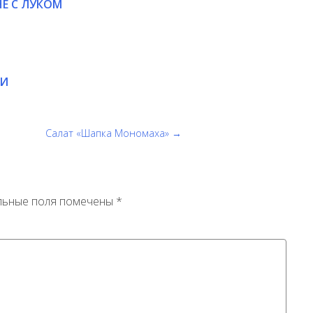
НЕ С ЛУКОМ
ЛИ
Салат «Шапка Мономаха» →
льные поля помечены
*