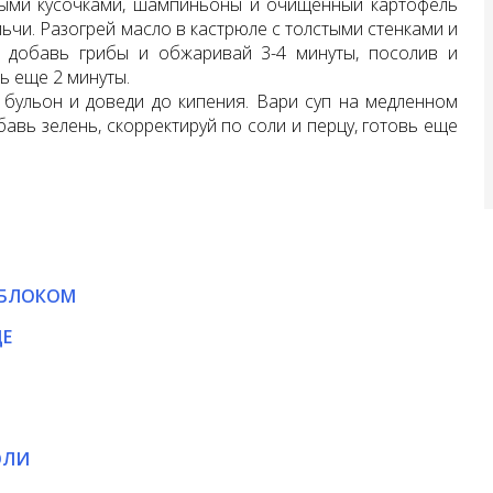
ными кусочками, шампиньоны и очищенный картофель
ьчи. Разогрей масло в кастрюле с толстыми стенками и
м добавь грибы и обжаривай 3-4 минуты, посолив и
ь еще 2 минуты.
 бульон и доведи до кипения. Вари суп на медленном
бавь зелень, скорректируй по соли и перцу, готовь еще
ЯБЛОКОМ
ДЕ
ОЛИ