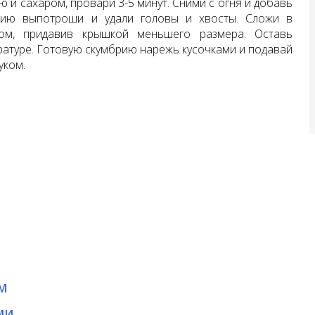
ю и сахаром, провари 3-5 минут. Сними с огня и добавь
брию выпотроши и удали головы и хвосты. Сложи в
ом, придавив крышкой меньшего размера. Оставь
ратуре. Готовую скумбрию нарежь кусочками и подавай
уком.
М
МИ