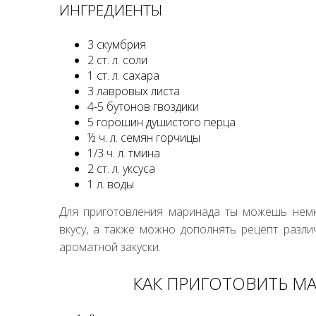
ИНГРЕДИЕНТЫ
3 скумбрия
2 ст. л. соли
1 ст. л. сахара
3 лавровых листа
4-5 бутонов гвоздики
5 горошин душистого перца
½ ч. л. семян горчицы
1/3 ч. л. тмина
2 ст. л. уксуса
1 л. воды
Для приготовления маринада ты можешь немн
вкусу, а также можно дополнять рецепт разл
ароматной закуски.
КАК ПРИГОТОВИТЬ 