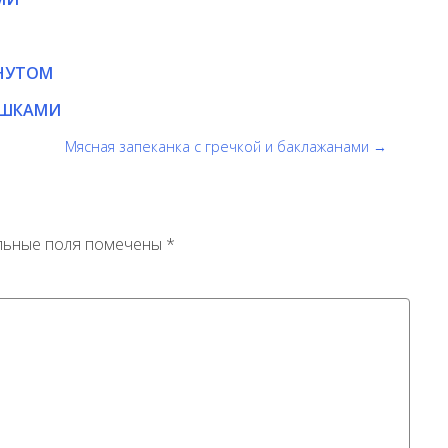
 НУТОМ
ЕШКАМИ
Мясная запеканка с гречкой и баклажанами →
льные поля помечены
*