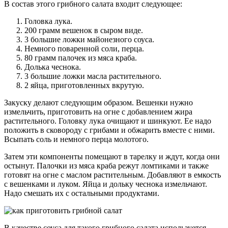
В состав этого грибного салата входит следующее:
Головка лука.
200 грамм вешенок в сыром виде.
3 большие ложки майонезного соуса.
Немного поваренной соли, перца.
80 грамм палочек из мяса краба.
Долька чеснока.
3 большие ложки масла растительного.
2 яйца, приготовленных вкрутую.
Закуску делают следующим образом. Вешенки нужно
измельчить, приготовить на огне с добавлением жира
растительного. Головку лука очищают и шинкуют. Ее надо
положить в сковороду с грибами и обжарить вместе с ними.
Всыпать соль и немного перца молотого.
Затем эти компоненты помещают в тарелку и ждут, когда они
остынут. Палочки из мяса краба режут ломтиками и также
готовят на огне с маслом растительным. Добавляют в емкость
с вешенками и луком. Яйца и дольку чеснока измельчают.
Надо смешать их с остальными продуктами.
В качестве соуса для такого грибного салата используется