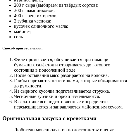
200 г сыра (выбираем из твёрдых сортов);
300 г шампиньонов;
400 г грецких орехов;
2 зубчика чеснока;
кусочек сливочного масла;
майонез;
соль.
Способ приготовления:
Филе промывается, обсушивается при помощи
бумажных салфеток и отваривается до готового
состояния в подсоленной воде.
После остывания мясо разбирается на волокна.
Грибы нарезаются пластинками, которые обжариваются
до румяности.
Из сырного кусочка подготавливается стружка.
Чесночные зубчики и орехи измельчаются.
В салатнике все подготовленные ингредиенты
перемешиваются и заправляются майонезным соусом.
Оригинальная закуска с креветками
Любители морепродуктов по достоинству оценят