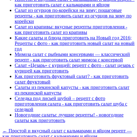
как приготовить салат с кальмарами и яйцом
Салат из огурцов по-корейски на зиму: пошаговые
рецепты - как приготовить салат из огурцов на зиму по
корейски
Салат из крапивы: вкусные рецепты приготовления -
как приготовить салат из крапивы
Какие салаты и блюда приготовить на Новый год 2016;
Рецепты с фото - как приготовить новый салат на новый
год
Мимоза салат с рыбными консервами — классический
рецепт - как приготовить салат мимоза с консервой
Салат «Цезарь» с курицей: рецепт с фото - салат цезарь с
курицей как приготовить
Как приготовить фруктовый салат? - как приготовить
салат фруктовый
Салаты из пекинской капусты - как приготовить салат
из пекинской капусты
Селедка под лисьей шубой – рецепт с фото
приготовления салата - как приготовить салат шуба с
селедкой
Новогодние салаты: лучшие рецепты! - новогодние
салаты как приготовить
← Простой и вкусный салат с кальмарами и яйцом рецепт —
как приготовить салат с кальмарами и яйцом