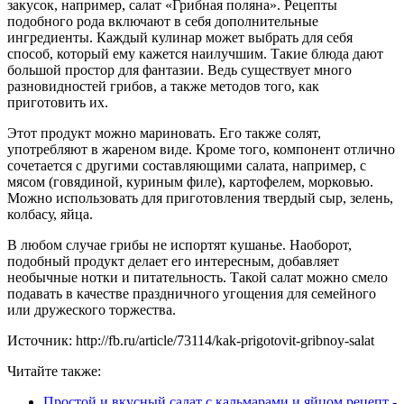
закусок, например, салат «Грибная поляна». Рецепты
подобного рода включают в себя дополнительные
ингредиенты. Каждый кулинар может выбрать для себя
способ, который ему кажется наилучшим. Такие блюда дают
большой простор для фантазии. Ведь существует много
разновидностей грибов, а также методов того, как
приготовить их.
Этот продукт можно мариновать. Его также солят,
употребляют в жареном виде. Кроме того, компонент отлично
сочетается с другими составляющими салата, например, с
мясом (говядиной, куриным филе), картофелем, морковью.
Можно использовать для приготовления твердый сыр, зелень,
колбасу, яйца.
В любом случае грибы не испортят кушанье. Наоборот,
подобный продукт делает его интересным, добавляет
необычные нотки и питательность. Такой салат можно смело
подавать в качестве праздничного угощения для семейного
или дружеского торжества.
Источник: http://fb.ru/article/73114/kak-prigotovit-gribnoy-salat
Читайте также:
Простой и вкусный салат с кальмарами и яйцом рецепт -