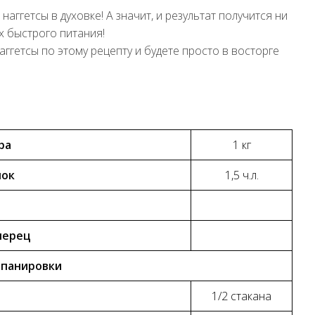
аггетсы в духовке! А значит, и результат получится ни
ах быстрого питания!
ггетсы по этому рецепту и будете просто в восторге
ра
1 кг
нок
1,5 ч.л.
перец
 панировки
1/2 стакана