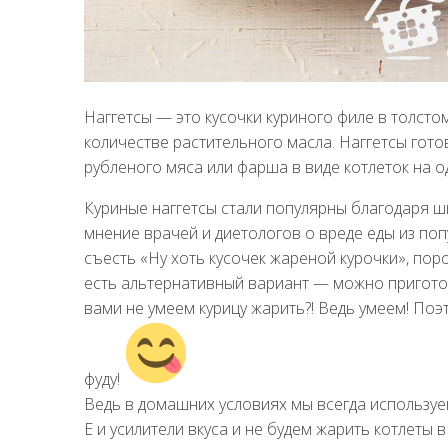
Наггетсы — это кусочки куриного филе в толст
количестве растительного масла. Наггетсы готов
рубленого мяса или фарша в виде котлеток на од
Куриные наггетсы стали популярны благодаря ш
мнение врачей и диетологов о вреде еды из по
съесть «Ну хоть кусочек жареной курочки», пор
есть альтернативный вариант — можно приготов
вами не умеем курицу жарить?! Ведь умеем! 
фуду!
Ведь в домашних условиях мы всегда используе
Е и усилители вкуса и не будем жарить котлеты 