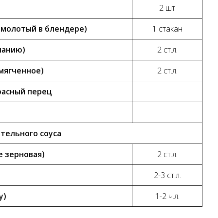
2 шт
(молотый в блендере)
1 стакан
ланию)
2 ст.л.
мягченное)
2 ст.л.
расный перец
тельного соуса
е зерновая)
2 ст.л.
2-3 ст.л.
у)
1-2 ч.л.