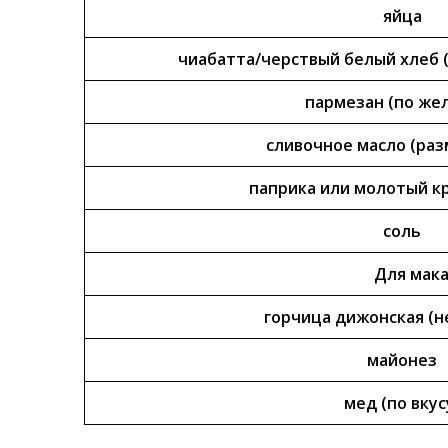
яйца
чиабатта/черствый белый хлеб 
пармезан (по же
сливочное масло (раз
паприка или молотый к
соль
Для мака
горчица дижонская (н
майонез
мед (по вкус