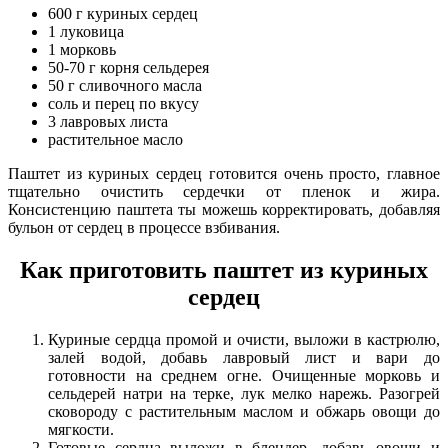
600 г куриных сердец
1 луковица
1 морковь
50-70 г корня сельдерея
50 г сливочного масла
соль и перец по вкусу
3 лавровых листа
растительное масло
Паштет из куриных сердец готовится очень просто, главное
тщательно очистить сердечки от пленок и жира.
Консистенцию паштета ты можешь корректировать, добавляя
бульон от сердец в процессе взбивания.
Как приготовить паштет из куриных
сердец
Куриные сердца промой и очисти, выложи в кастрюлю,
залей водой, добавь лавровый лист и вари до
готовности на среднем огне. Очищенные морковь и
сельдерей натри на терке, лук мелко нарежь. Разогрей
сковороду с растительным маслом и обжарь овощи до
мягкости.
Готовые сердца выложи в блендер, добавь овощи и