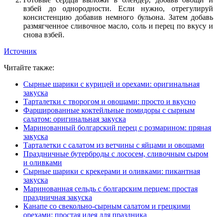
взбей до однородности. Если нужно, отрегулируй
консистенцию добавив немного бульона. Затем добавь
размягченное сливочное масло, соль и перец по вкусу и
снова взбей.
Источник
Читайте также:
Сырные шарики с курицей и орехами: оригинальная
закуска
Тарталетки с творогом и овощами: просто и вкусно
Фаршированные коктейльные помидоры с сырным
салатом: оригинальная закуска
Маринованный болгарский перец с розмарином: пряная
закуска
Тарталетки с салатом из ветчины с яйцами и овощами
Праздничные бутерброды с лососем, сливочным сыром
и оливками
Сырные шарики с крекерами и оливками: пикантная
закуска
Маринованная сельдь с болгарским перцем: простая
праздничная закуска
Канапе со свекольно-сырным салатом и грецкими
орехами: простая идея для праздника