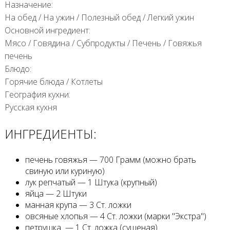
Назначение:
На обед
/
На ужин
/
Полезный обед
/
Легкий ужин
Основной ингредиент:
Мясо
/
Говядина
/
Субпродукты
/
Печень
/
Говяжья
печень
Блюдо:
Горячие блюда
/
Котлеты
География кухни:
Русская кухня
ИНГРЕДИЕНТЫ:
печень говяжья — 700 Грамм (можно брать
свиную или куриную)
лук репчатый — 1 Штука (крупный)
яйца — 2 Штуки
манная крупа — 3 Ст. ложки
овсяные хлопья — 4 Ст. ложки (марки "Экстра")
петрушка — 1 Ст. ложка (сушеная)