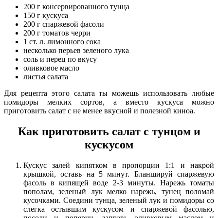
200 г консервированного тунца
150 г кускуса
200 г спаржевой фасоли
200 г томатов черри
1 ст. л. лимонного сока
несколько перьев зеленого лука
соль и перец по вкусу
оливковое масло
листья салата
Для рецепта этого салата ты можешь использовать любые
помидоры мелких сортов, а вместо кускуса можно
приготовить салат с не менее вкусной и полезной киноа.
Как приготовить салат с тунцом и
кускусом
Кускус залей кипятком в пропорции 1:1 и накрой
крышкой, оставь на 5 минут. Бланшируй спаржевую
фасоль в кипящей воде 2-3 минуты. Нарежь томаты
пополам, зеленый лук мелко нарежь, тунец поломай
кусочками. Соедини тунца, зеленый лук и помидоры со
слегка остывшим кускусом и спаржевой фасолью,
посоли и поперчи, заправь оливковым маслом и