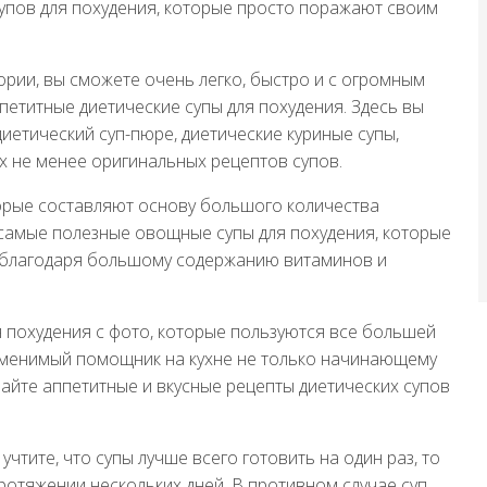
супов для похудения, которые просто поражают своим
ории, вы сможете очень легко, быстро и с огромным
петитные диетические супы для похудения. Здесь вы
диетический суп-пюре, диетические куриные супы,
х не менее оригинальных рецептов супов.
торые составляют основу большого количества
ы самые полезные овощные супы для похудения, которые
ы, благодаря большому содержанию витаминов и
я похудения с фото, которые пользуются все большей
заменимый помощник на кухне не только начинающему
ирайте аппетитные и вкусные рецепты диетических супов
чтите, что супы лучше всего готовить на один раз, то
протяжении нескольких дней. В противном случае суп