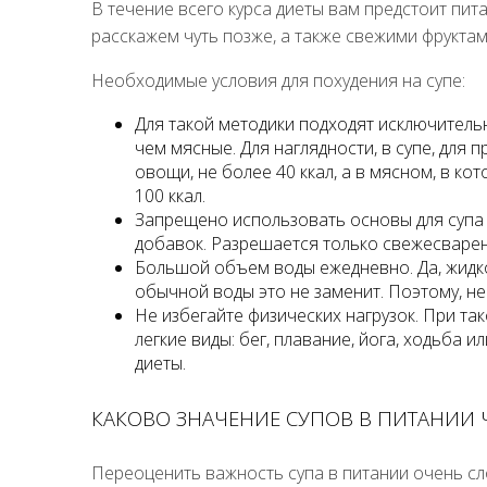
В течение всего курса диеты вам предстоит пит
расскажем чуть позже, а также свежими фрукта
Необходимые условия для похудения на супе:
Для такой методики подходят исключитель
чем мясные. Для наглядности, в супе, для
овощи, не более 40 ккал, а в мясном, в к
100 ккал.
Запрещено использовать основы для супа и
добавок. Разрешается только свежесварен
Большой объем воды ежедневно. Да, жидкос
обычной воды это не заменит. Поэтому, н
Не избегайте физических нагрузок. При так
легкие виды: бег, плавание, йога, ходьба 
диеты.
КАКОВО ЗНАЧЕНИЕ СУПОВ В ПИТАНИИ 
Переоценить важность супа в питании очень с