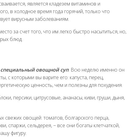
сваивается, является кладезем витаминов и
го, в холодное время года горячий, только что
твует вирусным заболеваниям.
сто за счет того, что им легко быстро насытиться, но,
орых блюд.
,
специальный овощной суп
. Всю неделю именно он
ы, с которыми вы варите его: капуста, перец,
ргетическую ценность, чем и полезны для похудения.
блоки, персики, цитрусовые, ананасы, киви, груши, дыня,
х свежих овощей: томатов, болгарского перца,
ови, спаржи, сельдерея, − все они богаты клетчаткой,
ашу фигуру.