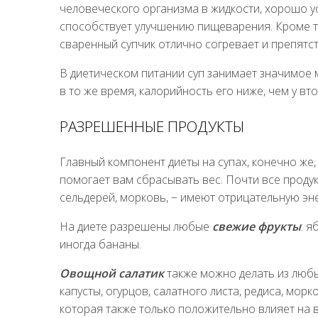
человеческого организма в жидкости, хорошо у
способствует улучшению пищеварения. Кроме то
сваренный супчик отлично согревает и препятс
В диетическом питании суп занимает значимое ме
в то же время, калорийность его ниже, чем у вт
РАЗРЕШЕННЫЕ ПРОДУКТЫ
Главный компонент диеты на супах, конечно же
помогает вам сбрасывать вес. Почти все продукт
сельдерей, морковь, − имеют отрицательную эне
На диете разрешены любые
свежие фрукты
: я
иногда бананы.
Овощной салатик
также можно делать из любы
капусты, огурцов, салатного листа, редиса, морк
которая также только положительно влияет на в