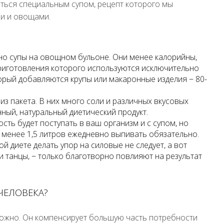
аться специальным супом, рецепт которого мы
ми и овощами.
но супы на овощном бульоне. Они менее калорийны,
 приготовления которого используются исключительно
оторый добавляются крупы или макаронные изделия − 80-
з пакета. В них много соли и различных вкусовых
ный, натуральный диетический продукт.
ть будет поступать в ваш организм и с супом, но
е менее 1,5 литров ежедневно выпивать обязательно.
ой диете делать упор на силовые не следует, а вот
или танцы, − только благотворно повлияют на результат
ЧЕЛОВЕКА?
ложно. Он компенсирует большую часть потребности