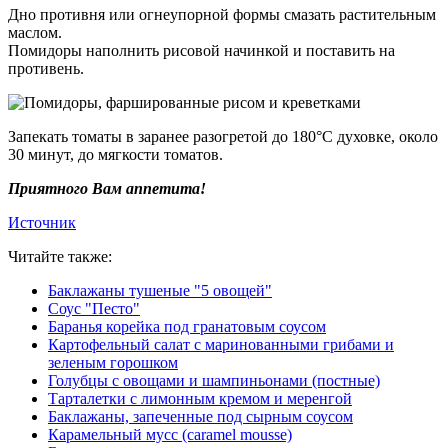
Дно противня или огнеупорной формы смазать растительным
маслом.
Помидоры наполнить рисовой начинкой и поставить на
противень.
Запекать томаты в заранее разогретой до 180°C духовке, около
30 минут, до мягкости томатов.
Приятного Вам аппетита!
Источник
Читайте также:
Баклажаны тушеные "5 овощей"
Соус "Песто"
Баранья корейка под гранатовым соусом
Картофельный салат с маринованными грибами и
зеленым горошком
Голубцы с овощами и шампиньонами (постные)
Тарталетки с лимонным кремом и меренгой
Баклажаны, запеченные под сырным соусом
Карамельный мусс (caramel mousse)