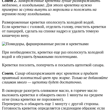
Совет 2.
Замороженные креветки лучше размораживать
медленно, в холодильнике. Для этого креветки нужно
примерно за сутки вынуть из морозилки и положить на
верхнюю полку холодильника.
Размороженные креветки ополоснуть холодной водой.
Если креветки с головой, отделить голову, очистить креветки
от панцирей, сделать на спинке надрез и удалить темную
кишечную вену.
При необходимости, креветки еще раз ополоснуть холодной
водой и обсушить бумажными полотенцами.
Креветки посолить, поперчить и посыпать щепоткой сахара.
Совет.
Сахар облагораживает вкус креветок и придает
приятный золотистый цвет при жарке. Только не добавляйте
слишком много — щепотки будет достаточно.
В сковороде разогреть оливковое масло, в горячее масло
выложить креветки и обжарить около 1 минуты на среднем
огне (пока креветки не порозовеют).
Перевернуть и обжарить еще 1 минуту с другой стороны.
Готовность креветок определяется следующим образом: если