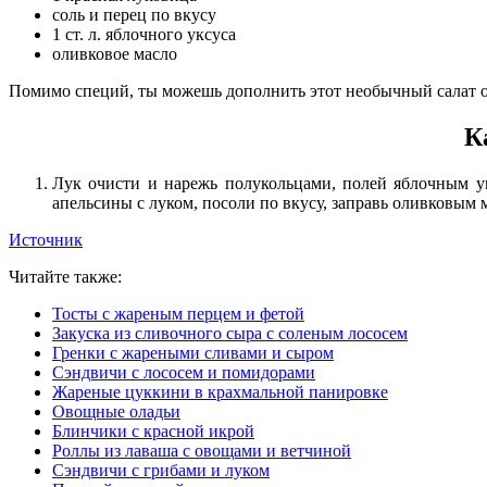
соль и перец по вкусу
1 ст. л. яблочного уксуса
оливковое масло
Помимо специй, ты можешь дополнить этот необычный салат ол
К
Лук очисти и нарежь полукольцами, полей яблочным у
апельсины с луком, посоли по вкусу, заправь оливковым
Источник
Читайте также:
Тосты с жареным перцем и фетой
Закуска из сливочного сыра с соленым лососем
Гренки с жареными сливами и сыром
Сэндвичи с лососем и помидорами
Жареные цуккини в крахмальной панировке
Овощные оладьи
Блинчики с красной икрой
Роллы из лаваша с овощами и ветчиной
Сэндвичи с грибами и луком