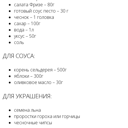
салата Фризе – 80г
готовый соус песто – 30 г
чеснок – 1 головка
сахар – 100г
вода – 1л
уксус – 50г
соль
ДЛЯ СОУСА:
корень сельдерея – 500г
яблоки – 300г
оливковое масло – 30г
ДЛЯ УКРАШЕНИЯ:
семена льна
проростки гороха или горчицы
чесночные чипсы