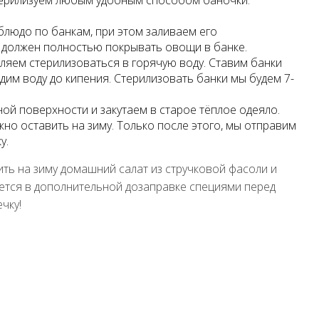
стерилизуем любым удобным способом баночки.
людо по банкам, при этом заливаем его
к должен полностью покрывать овощи в банке.
яем стерилизоваться в горячую воду. Ставим банки
одим воду до кипения. Стерилизовать банки мы будем 7-
ой поверхности и закутаем в старое тёплое одеяло.
но оставить на зиму. Только после этого, мы отправим
у.
вить на зиму домашний салат из стручковой фасоли и
ается в дополнительной дозаправке специями перед
чку!