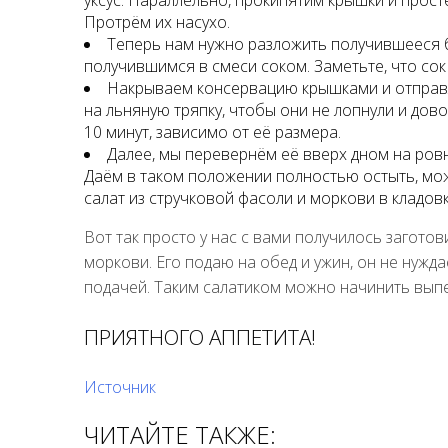
уксус. Параллельно, прокипятим крышки и про
Протрём их насухо.
Теперь нам нужно разложить получившееся б
получившимся в смеси соком. Заметьте, что со
Накрываем консервацию крышками и отправл
на льняную тряпку, чтобы они не лопнули и дов
10 минут, зависимо от её размера.
Далее, мы перевернём её вверх дном на ровн
Даём в таком положении полностью остыть, мож
салат из стручковой фасоли и моркови в кладовк
Вот так просто у нас с вами получилось загото
моркови. Его подаю на обед и ужин, он не нужд
подачей. Таким салатиком можно начинить выпе
ПРИЯТНОГО АППЕТИТА!
Источник
ЧИТАЙТЕ ТАКЖЕ: