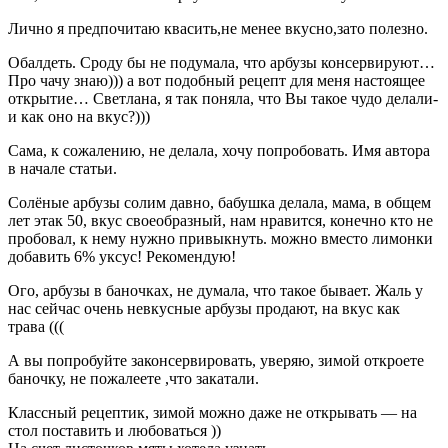
Лично я предпочитаю квасить,не менее вкусно,зато полезно.
Обалдеть. Сроду бы не подумала, что арбузы консервируют…
Про чачу знаю))) а вот подобный рецепт для меня настоящее
открытие… Светлана, я так поняла, что Вы такое чудо делали-
и как оно на вкус?)))
Сама, к сожалению, не делала, хочу попробовать. Имя автора
в начале статьи.
Солёные арбузы солим давно, бабушка делала, мама, в общем
лет этак 50, вкус своеобразный, нам нравится, конечно кто не
пробовал, к нему нужно привыкнуть. можно вместо лимонки
добавить 6% уксус! Рекомендую!
Ого, арбузы в баночках, не думала, что такое бывает. Жаль у
нас сейчас очень невкусные арбузы продают, на вкус как
трава (((
А вы попробуйте законсервировать, уверяю, зимой откроете
баночку, не пожалеете ,что закатали.
Классный рецептик, зимой можно даже не открывать — на
стол поставить и любоваться ))