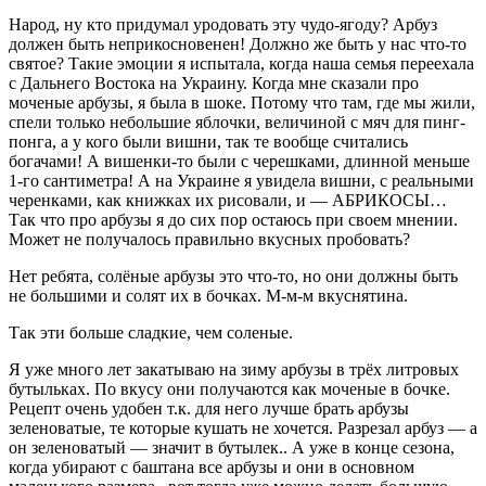
Народ, ну кто придумал уродовать эту чудо-ягоду? Арбуз
должен быть неприкосновенен! Должно же быть у нас что-то
святое? Такие эмоции я испытала, когда наша семья переехала
с Дальнего Востока на Украину. Когда мне сказали про
моченые арбузы, я была в шоке. Потому что там, где мы жили,
спели только небольшие яблочки, величиной с мяч для пинг-
понга, а у кого были вишни, так те вообще считались
богачами! А вишенки-то были с черешками, длинной меньше
1-го сантиметра! А на Украине я увидела вишни, с реальными
черенками, как книжках их рисовали, и — АБРИКОСЫ…
Так что про арбузы я до сих пор остаюсь при своем мнении.
Может не получалось правильно вкусных пробовать?
Нет ребята, солёные арбузы это что-то, но они должны быть
не большими и солят их в бочках. М-м-м вкуснятина.
Так эти больше сладкие, чем соленые.
Я уже много лет закатываю на зиму арбузы в трёх литровых
бутыльках. По вкусу они получаются как моченые в бочке.
Рецепт очень удобен т.к. для него лучше брать арбузы
зеленоватые, те которые кушать не хочется. Разрезал арбуз — а
он зеленоватый — значит в бутылек.. А уже в конце сезона,
когда убирают с баштана все арбузы и они в основном