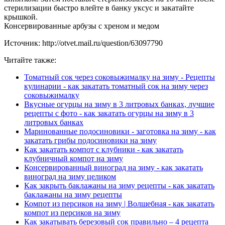
стерилизации быстро влейте в банку уксус и закатайте
крышкой.
Консервированные арбузы с хреном и медом
Источник: http://otvet.mail.ru/question/63097790
Читайте также:
Томатный сок через соковыжималку на зиму - Рецепты
кулинарии - как закатать томатный сок на зиму через
соковыжималку
Вкусные огурцы на зиму в 3 литровых банках, лучшие
рецепты с фото - как закатать огурцы на зиму в 3
литровых банках
Маринованные подосиновики - заготовка на зиму - как
закатать грибы подосиновики на зиму
Как закатать компот с клубники - как закатать
клубничный компот на зиму
Консервированный виноград на зиму - как закатать
виноград на зиму целиком
Как закрыть баклажаны на зиму рецепты - как закатать
баклажаны на зиму рецепты
Компот из персиков на зиму | Волшебная - как закатать
компот из персиков на зиму
Как закатывать березовый сок правильно – 4 рецепта