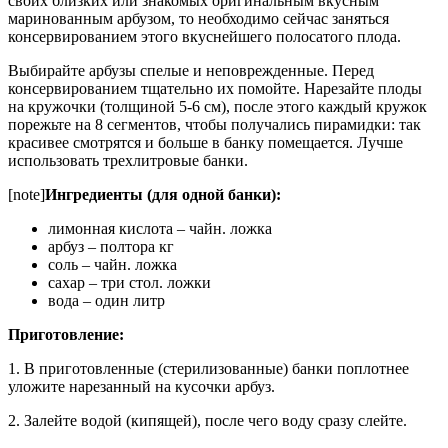
своих близких или знакомых оригинальным вкусным
маринованным арбузом, то необходимо сейчас заняться
консервированием этого вкуснейшего полосатого плода.
Выбирайте арбузы спелые и неповрежденные. Перед
консервированием тщательно их помойте. Нарезайте плоды
на кружочки (толщиной 5-6 см), после этого каждый кружок
порежьте на 8 сегментов, чтобы получались пирамидки: так
красивее смотрятся и больше в банку помещается. Лучше
использовать трехлитровые банки.
[note]
Ингредиенты (для одной банки):
лимонная кислота – чайн. ложка
арбуз – полтора кг
соль – чайн. ложка
сахар – три стол. ложки
вода – один литр
Приготовление:
1. В приготовленные (стерилизованные) банки поплотнее
уложите нарезанный на кусочки арбуз.
2. Залейте водой (кипящей), после чего воду сразу слейте.