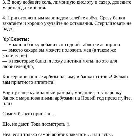
3. В воду добавьте соль, лимонную кислоту и сахар, доведите
маринад до кипения.
4. Приготовленным маринадом залейте арбуз. Сразу банки
закатайте и хорошо укутайте до остывания. Стерилизовать не
надо!
[tip]
Советы:
— можно в банку добавить по одной таблетке аспирина
— вместо сахара вы можете положить мед (в таком же
количестве)
— в некоторые банки я ложу листики мяты, но это для
любителей[/tip]
Консервированные арбузы на зиму в банках готовы! Желаю
вам приятного аппетита!
Вау, ну ваще кулинарный разврат, мне, плиз, эту парочку
банок с маринованными арбузами на Новый год презентуйте,
плиз
Самим бы кто прислал….
Шо, не дают. Тока посмотреть :).
Неа, если только самой арбузик закатать… или губы.