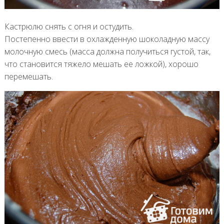
Кастрюлю снять с огня и остудить.
Постепенно ввести в охлажденную шоколадную массу
молочную смесь (масса должна получиться густой, так,
что становится тяжело мешать ее ложкой), хорошо
перемешать.