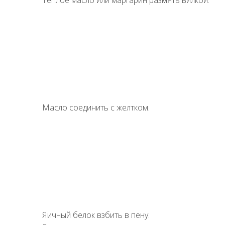
Теплое масло или маргарин размять вилкой.
Масло соединить с желтком.
Яичный белок взбить в пену.