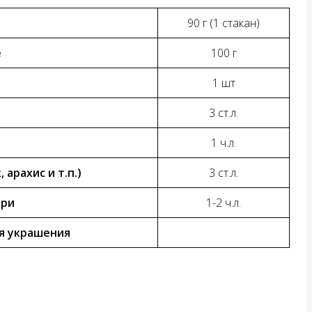
90 г (1 стакан)
е
100 г
1 шт
3 ст.л.
р
1 ч.л.
 арахис и т.п.)
3 ст.л.
ари
1-2 ч.л.
ля украшения