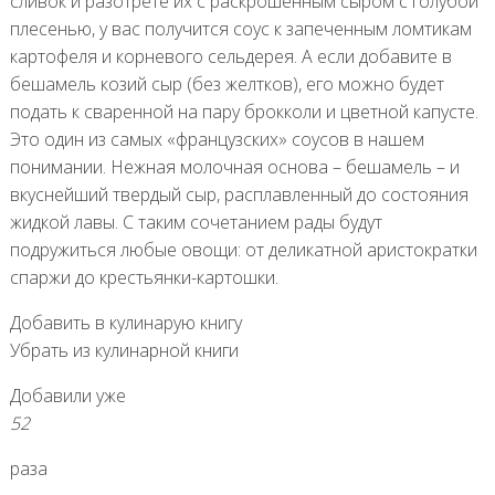
сливок и разотрете их с раскрошенным сыром с голубой
плесенью, у вас получится соус к запеченным ломтикам
картофеля и корневого сельдерея. А если добавите в
бешамель козий сыр (без желтков), его можно будет
подать к сваренной на пару брокколи и цветной капусте.
Это один из самых «французских» соусов в нашем
понимании. Нежная молочная основа – бешамель – и
вкуснейший твердый сыр, расплавленный до состояния
жидкой лавы. С таким сочетанием рады будут
подружиться любые овощи: от деликатной аристократки
спаржи до крестьянки-картошки.
Добавить в кулинарую книгу
Убрать из кулинарной книги
Добавили уже
52
раза