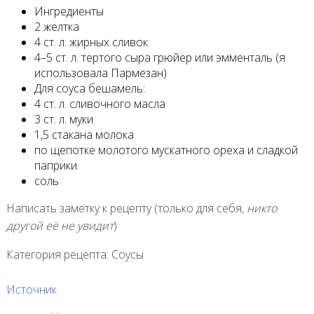
Ингредиенты
2 желтка
4 ст. л. жирных сливок
4–5 ст. л. тертого сыра грюйер или эмменталь (я
использовала Пармезан)
Для соуса бешамель:
4 ст. л. сливочного масла
3 ст. л. муки
1,5 стакана молока
по щепотке молотого мускатного ореха и сладкой
паприки
соль
Написать заметку к рецепту (только для себя
, никто
другой её не увидит
)
Категория рецепта: Соусы
Источник