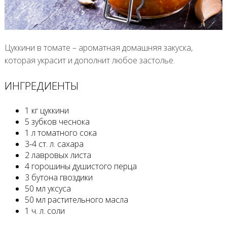
Цуккини в томате – ароматная домашняя закуска,
которая украсит и дополнит любое застолье.
ИНГРЕДИЕНТЫ
1 кг цуккини
5 зубков чеснока
1 л томатного сока
3-4 ст. л. сахара
2 лавровых листа
4 горошины душистого перца
3 бутона гвоздики
50 мл уксуса
50 мл растительного масла
1 ч. л. соли