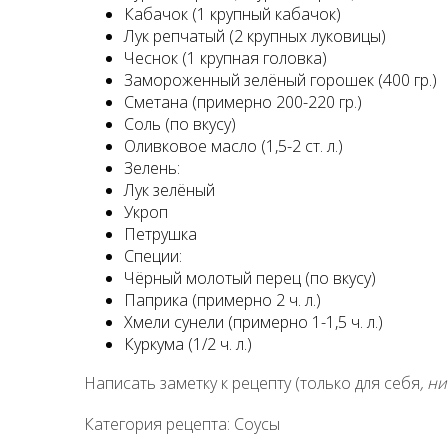
Кабачок (1 крупный кабачок)
Лук репчатый (2 крупных луковицы)
Чеснок (1 крупная головка)
Замороженный зелёный горошек (400 гр.)
Сметана (примерно 200-220 гр.)
Соль (по вкусу)
Оливковое масло (1,5-2 ст. л.)
Зелень:
Лук зелёный
Укроп
Петрушка
Специи:
Чёрный молотый перец (по вкусу)
Паприка (примерно 2 ч. л.)
Хмели сунели (примерно 1-1,5 ч. л.)
Куркума (1/2 ч. л.)
Написать заметку к рецепту (только для себя
, н
Категория рецепта: Соусы