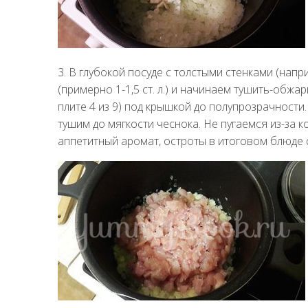
3. В глубокой посуде с толстыми стенками (нап
(примерно 1-1,5 ст. л.) и начинаем тушить-обжа
плите 4 из 9) под крышкой до полупрозрачности
тушим до мягкости чеснока. Не пугаемся из-за 
аппетитный аромат, остроты в итоговом блюде